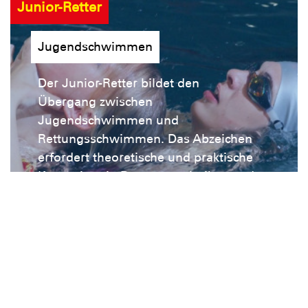
Junior-Retter
Jugendschwimmen
Der Junior-Retter bildet den
Übergang zwischen
Jugendschwimmen und
Rettungsschwimmen. Das Abzeichen
erfordert theoretische und praktische
Kenntnisse in Rettungstechniken und
unterscheidet sich damit deutlich von
den vorherigen Abzeichen.
Kurse
Unsere Ortsgruppe