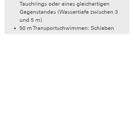
Tauchrings oder eines gleichartigen
Gegenstandes (Wassertiefe zwischen 3
und 5 m)
50 m Transportschwimmen: Schieben
oder Ziehen in höchstens 1:30 Minuten
Fertigkeiten zur Vermeidung von
Umklammerungen sowie zur Befreiung
aus Halsumklammerung von hinten und
Halswürgegriff von hinten
50 m Schleppen in höchstens 4 Minuten,
beide Partner in Kleidung, je eine Hälfte
der Strecke mit Kopf- oder Achsel- und
einem Fesselschleppgriff (Standard-
Fesselschleppgriff oder Seemannsgriff)
Handhabung und praktischer Einsatz
eines Rettungsgerätes (z.B. Gurtretter,
Wurfleine oder Rettungsring)