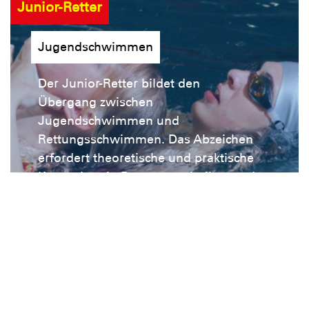
Junior-Retter
Jugendschwimmen
Der Junior-Retter bildet den
Übergang zwischen
Jugendschwimmen und
Rettungsschwimmen. Das Abzeichen
erfordert theoretische und praktische
Kenntnisse in Rettungstechniken und
unterscheidet sich damit deutlich von
den vorherigen Abzeichen.
Kurse
Unsere Ortsgruppe